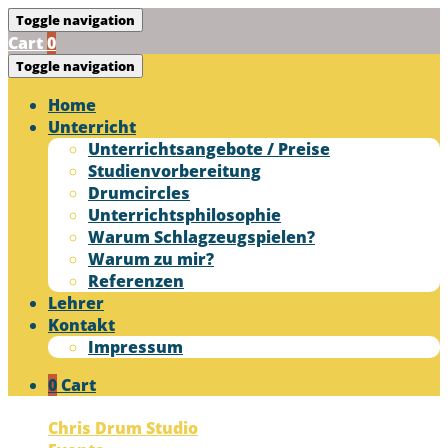
Toggle navigation
Cart
0
Toggle navigation
Home
Unterricht
Unterrichtsangebote / Preise
Studienvorbereitung
Drumcircles
Unterrichtsphilosophie
Warum Schlagzeugspielen?
Warum zu mir?
Referenzen
Lehrer
Kontakt
Impressum
0
Cart
Chris Drum Studio