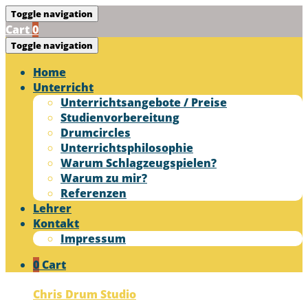
Toggle navigation
Cart
0
Toggle navigation
Home
Unterricht
Unterrichtsangebote / Preise
Studienvorbereitung
Drumcircles
Unterrichtsphilosophie
Warum Schlagzeugspielen?
Warum zu mir?
Referenzen
Lehrer
Kontakt
Impressum
0
Cart
Chris Drum Studio